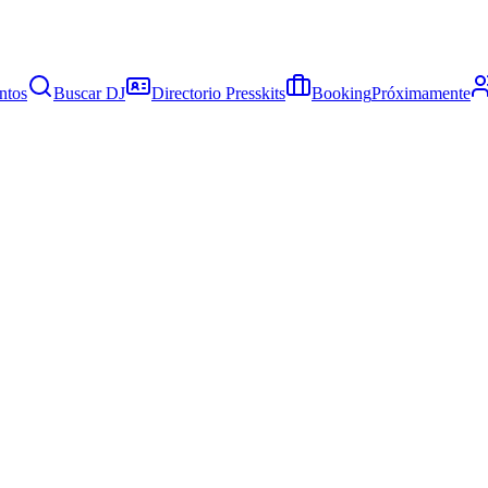
ntos
Buscar DJ
Directorio Presskits
Booking
Próximamente