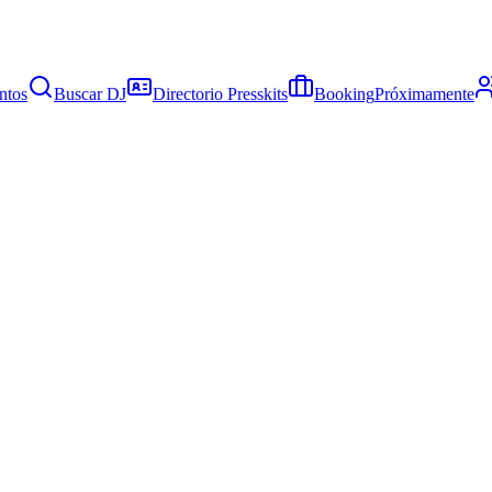
ntos
Buscar DJ
Directorio Presskits
Booking
Próximamente